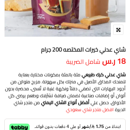
شاي عدني خيرات المختصه 200 جرام
18
ر.س
شامل الضريبة
شاي عدني كرك طبيعي
مئة بالمئة بمكونات مختارة بعناية
لتمنحك المذاق الأصيل في منزلك بكل سهولة. مزيج متوازن من
أجود البهارات التي تضفي دفئاً ونكهة غنية لا تُنسى، محضرة بدون
ألوان أو إضافات صناعية لضمان ضيافة تشرّفك وطعم يرضي كل
الأذواق. حصل علي
أفضل أنواع الشاي اليمني
من متجر شاي
الديرة
افضل متجر شاي سعودي