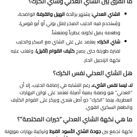
ما الفرق بين الشاي العدني وشاي الكرك؟
الشاي العدني:
يشتهر برائحة
الهيل والقرفة
الواضحة،
ويُستخدم فيه الحليب المبخر (مثل بوني أو أبو قوس)،
وطعمه يميل لكونه عطرياً ومنعشاً.
شاي الكرك:
يعتمد على غلي الشاي مع السكر والحليب
لفترة طويلة حتى يصبح
كثيف القوام (ثقيل)
، وتغلب عليه
نكهة الزنجبيل الحار.
هل الشاي العدني نفس الكرك؟
لا، ليسا نفس الشيء.
رغم التشابه في إضافة الحليب، إلا أن
“العدني” هو وصفة يمنية أصيلة تعتمد على توازن البهارات
العطرية، بينما “الكرك” ذو أصل هندي ويركز على القوام الكثيف
والطعم السكري القوي.
ما هي نكهة الشاي العدني “خيرات المختصة”؟
نكهة تجمع بين
جودة الشاي الأسود الفرط
وتركيبة بهارات موزونة