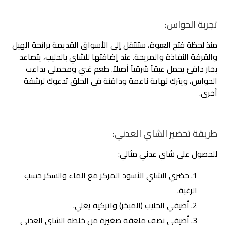
تجربة الحواس:
منذ لحظة فتح العبوة، ستنتقل إلى الأسواق القديمة برائحة الهيل
والقرفة النفاذة والمريحة. عند إضافتها للشاي بالحليب، يتصاعد
بخار دافئ يحمل عبقاً شرقياً أصيلاً. طعم غني ومخملي يداعب
الحواس، ويترك نهاية ناعمة ودافئة في الحلق تدعوك لرشفة
أخرى.
طريقة تحضير الشاي العدني:
للحصول على شاي عدني مثالي:
حضري الشاي الأسود المركز مع الماء والسكر حسب
الرغبة.
أضيفي الحليب (المبخر) واتركيه يغلي.
أضيفي نصف ملعقة صغيرة من خلطة الشاي العدني