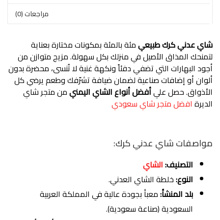
مراجعات (0)
شاي عدني كرك طبيعي
مئة بالمئة بمكونات مختارة بعناية
لتمنحك المذاق الأصيل في منزلك بكل سهولة. مزيج متوازن من
أجود البهارات التي تضفي دفئاً ونكهة غنية لا تُنسى، محضرة بدون
ألوان أو إضافات صناعية لضمان ضيافة تشرّفك وطعم يرضي كل
الأذواق. حصل علي
أفضل أنواع الشاي اليمني
من متجر شاي
الديرة
افضل متجر شاي سعودي
مواصفات شاي عدني كرك:
التصنيف:
الشاي
النوع:
خلطة الشاي العدني.
بلد المنشأ:
معبأ بجودة عالية في المملكة العربية
السعودية (صناعة سعودية).