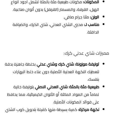
المكونات:
مكونات طبيعية مئة بالمئة تشمل أجود أنواع
الهيل، القرفة، والمسمار (القرنفل) بدون ألوان صناعية.
الوزن:
مئتا جرام صافي.
مناسب لـ:
محبي الشاي العدني، شاي الكرك، والضيافة
الدافئة.
مميزات شاي عدني كرك:
توليفة موزونة:
شاي كرك وشاي عدني
بخلطة جاهزة بدقة
لتعطيك النكهة العدنية الأصلية دون عناء خلط البهارات
بنفسك.
طبيعية مئة بالمئة:
شاي العدني الاصلي
بتوليفة خالية
تماماً من المواد المالئة أو الألوان الكيميائية، مما يحافظ
على فوائد المكونات الأصلية.
نكهة مركزة:
كمية بسيطة منها كفيلة بتحويل كوب الشاي