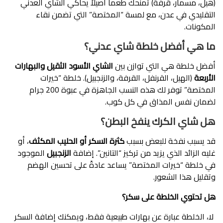
(هيل، مسمار، قرفة) تمنحك طعماً أصيلاً يحاكي الشاي العدني
التقليدي في عدن، مع لمسة “المختصة” التي تضمن نقاء
المكونات.
ما هي أفضل خلطة شاي عدني؟
أفضل خلطة هي التي توازن بين
الشاي الأسود الثقيل والبهارات
الأربعة
(الهيل، القرنفل، القرفة، والزنجبيل). خلطة “خيرات
المختصة” توفر لك هذه النسب الجاهزة في عبوة 200 جرام
لضمان نفس المذاق في كل كوب.
هل شاي الكرك ينفخ البطن؟
قد يسبب نفخة للبعض بسبب
كثرة السكر أو الحليب المكثف
، أو
غليه الزائد الذي يزيد من تركيز “التانين”. إضافة
الزنجبيل
الموجود
في خلطة “خيرات المختصة” يساعد عادةً على تحسين الهضم
وتقليل هذا الشعور.
هل تحتوي الخلطة على سكر؟
لا، الخلطة عبارة عن بهارات طبيعية فقط، ويمكنك إضافة السكر