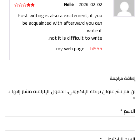
Nelle
–
2026-02-02
تم
Post writing is also a excitement, if you
التقييم
2
be acquainted with afterward you can
من
5
write if
not it is difficult to write.
my web page …
bl555
إضافة مراجعة
لن يتم نشر عنوان بريدك الإلكتروني.
الحقول الإلزامية مشار إليها بـ
*
الاسم
*
البريد الإلكتروني
*