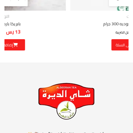
التوابل
بابريكا بارد 160 جرام
13
ر.س
شامل الضريبة
إضافة إلى السلة