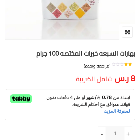
بهارات السبعه خيرات المختصه 100 جرام
(مراجعة واحدة)
تم
8
ر.س
التقييم
شامل الضريبة
بـ
2.00
من
5
بناءً
على
تقييم
عميل
واحد
كمية بهارات السبعه خيرات المختصه 100 جرام
-
-
+
+