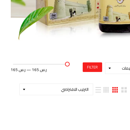
FILTER
يمات
165 ر.س
—
165 ر.س
الترتيب الافتراضي