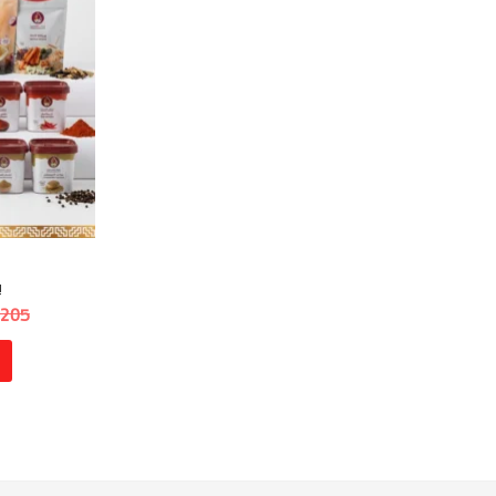
ب
205