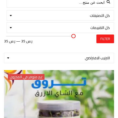
Search for:
كل التصنيفات
كل التقييمات
FILTER
35 ر.س
—
35 ر.س
الترتيب الافتراضي
غير متوفر في المخزون
غير متوفر في المخزون