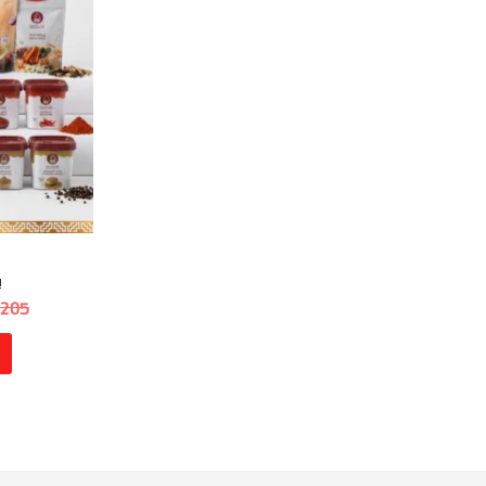
ب
205