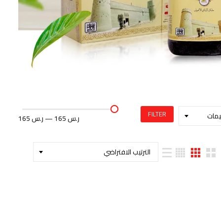
FILTER
يمات
165 ر.س
—
165 ر.س
الترتيب الافتراضي