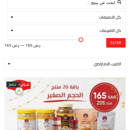
Search for:
كل التصنيفات
كل التقييمات
FILTER
165 ر.س
—
165 ر.س
الترتيب الافتراضي
خصم