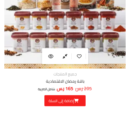
جميع المنتجات
باقة رمضان الاقتصادية
205
ر.س
165
ر.س
السعر الأصلي هو: 205 ر.س.
السعر الحالي هو: 165 ر.س.
شامل الضريبة
إضافة إلى السلة