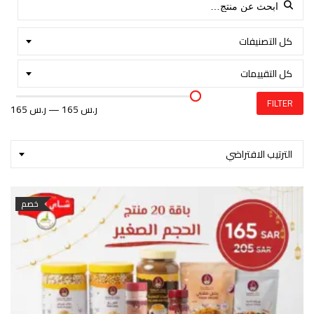
Search for:
كل التصنيفات
كل التقييمات
FILTER
165 ر.س
—
165 ر.س
الترتيب الافتراضي
خصم