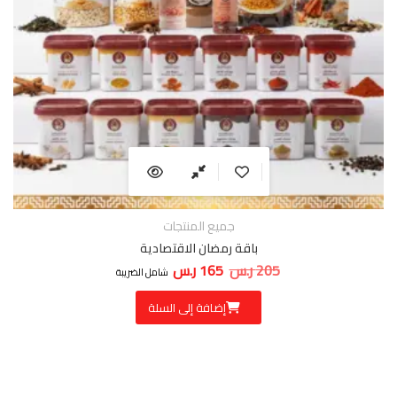
جميع المنتجات
باقة رمضان الاقتصادية
205
ر.س
165
ر.س
السعر الأصلي هو: 205 ر.س.
السعر الحالي هو: 165 ر.س.
شامل الضريبة
إضافة إلى السلة